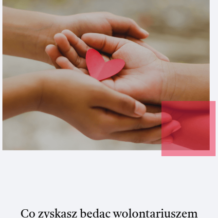
Co zyskasz będąc wolontariuszem