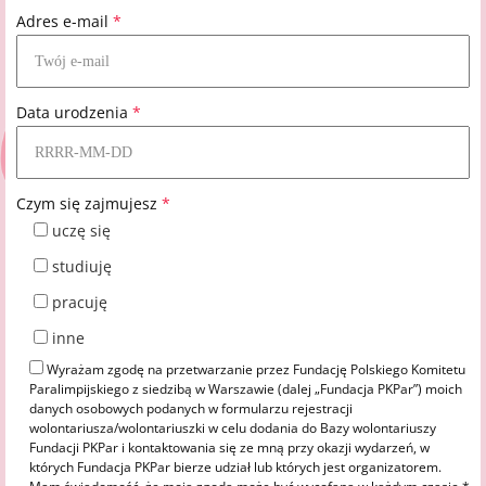
Adres e-mail
*
Data urodzenia
*
Czym się zajmujesz
*
uczę się
studiuję
pracuję
inne
Wyrażam zgodę na przetwarzanie przez Fundację Polskiego Komitetu
Paralimpijskiego z siedzibą w Warszawie (dalej „Fundacja PKPar”) moich
danych osobowych podanych w formularzu rejestracji
wolontariusza/wolontariuszki w celu dodania do Bazy wolontariuszy
Fundacji PKPar i kontaktowania się ze mną przy okazji wydarzeń, w
których Fundacja PKPar bierze udział lub których jest organizatorem.